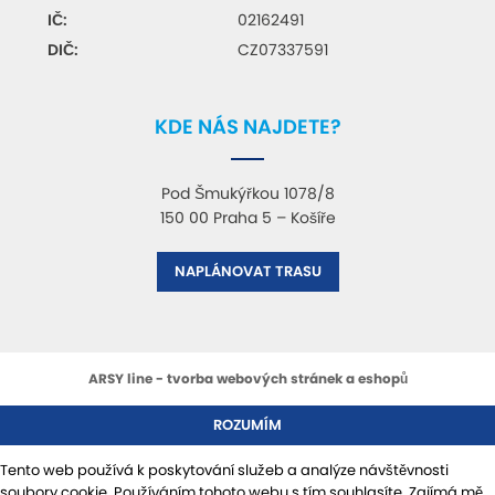
IČ:
02162491
DIČ:
CZ07337591
KDE NÁS NAJDETE?
Pod Šmukýřkou 1078/8
150 00
Praha 5 – Košíře
NAPLÁNOVAT TRASU
ARSY line - tvorba webových stránek a eshopů
ROZUMÍM
Tento web používá k poskytování služeb a analýze návštěvnosti
soubory cookie. Používáním tohoto webu s tím souhlasíte.
Zajímá mě