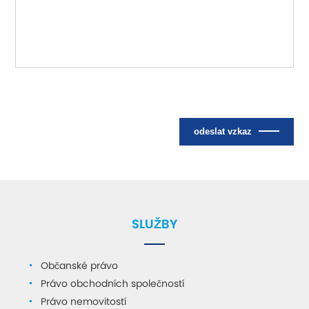
Odesláním formuláře souhlasíte se
zásadami ochrany
osobních údajů.
odeslat vzkaz
SLUŽBY
Občanské právo
Právo obchodních společností
Právo nemovitostí