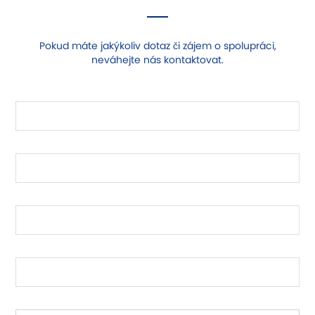
Pokud máte jakýkoliv dotaz či zájem o spolupráci,
neváhejte nás kontaktovat.
Jméno
Příjmení
E-mailová adresa
Telefon
Váš dotaz